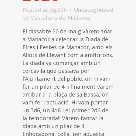
Posted at 09:20h
in
Uncategorized
by
Castellers de Mallorca
El dissabte 30 de maig vàrem anar
a Manacor a celebrar la Diada de
Fires i Festes de Manacor, amb els
Al·lots de Llevant com a amfitrions.
La diada va començar amb un
cercavila que passava per
l’Ajuntament del poble, on hi vam
fer un pilar de 4, i finalment vàrem
arribar a la plaça de sa Bassa, on
vam fer l’actuació. Hi vam portar
un 3d6, un 4d6 i el primer 2d6 de
la temporada!! Vàrem tancar la
diada amb un pilar de 4.
Enhorabona, colla, per aquesta