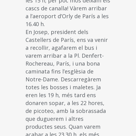
les 15 h; per poc mos deixam els
cascs de canalla! Vàrem arribar
a l’aeroport d’Orly de París a les
16.40 h.
En Josep, president dels
Castellers de París, ens va venir
a recollir, agafarem el bus i
varem arribar a la Pl. Denfert-
Rochereau, París, i una bona
caminata fins l’esglèsia de
Notre-Dame. Descarregàrem
totes les bosses i maletes. Ja
eren les 19 h, més tard ens
donaren sopar, a les 22 hores,
de picoteo, amb la sobrassada
que duguerem i altres
productes seus. Quan varem
acabar a les 23.30 h, els més