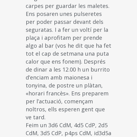
carpes per guardar les maletes.
Ens posaren unes pulseretes
per poder passar devant dels
seguratas. I a fer un voltí per la
plaça i aprofitam per prende
algo al bar (vos he dit que ha fet
tot el cap de setmana una puta
calor que ens fonem). Després
de dinar a les 12.00 h un burrito
d’enciam amb maionesa i
tonyina, de postre un plàtan,
«horari francès». Ens preparem
per l’actuació, començam
noltros, ells esperen gent que
ve tard.
Feim un 3d6 CdM, 4d5 CdP, 2d5
CdM, 3d5 CdP, p4ps CdM, id3d5a